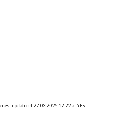
om
t kontakte Hans Henrik
enest opdateret 27.03.2025 12:22 af YES