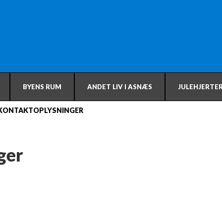
BYENS RUM
ANDET LIV I ASNÆS
JULEHJERTER
KONTAKTOPLYSNINGER
ger
lsen, bedes du venligst skrive til