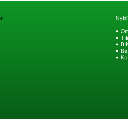
Nytti
Om
Til
Bli
Be
Ko